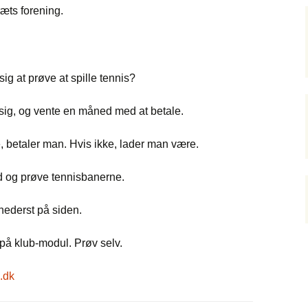
ræts forening.
Flag allé
Middelaldren i Vejerslev
Vedtægter
Quiz om Vejerslev
ig at prøve at spille tennis?
sig, og vente en måned med at betale.
te, betaler man. Hvis ikke, lader man være.
nd og prøve tennisbanerne.
nederst på siden.
 på klub-modul. Prøv selv.
l.dk