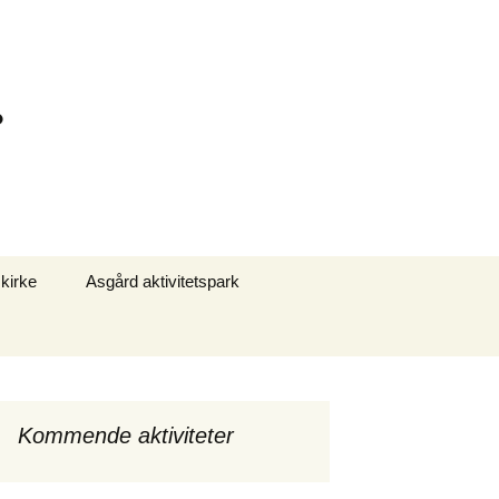
.
Søg
 kirke
Asgård aktivitetspark
efter:
Shelter overnatning
Petanquebane
Søen og bålpladsen
Kommende aktiviteter
Vandreture og traveture
Kloster, vandmølle og
tingsted – Blå rute.
Kunst og træ skulptur
Iver af Vejerslev