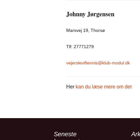
Johnny Jørgensen
Marsvej 19, Thorsø
Tlf: 27771279
vejersleviftennis@klub-modul.dk
Her
kan du læse mere om det
Seneste
Ark