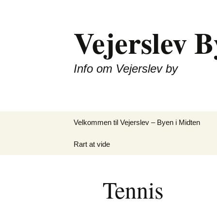
Vejerslev B
Info om Vejerslev by
Hop
Velkommen til Vejerslev – Byen i Midten
til
indhold
Rart at vide
Kontakt webmaster
Tennis