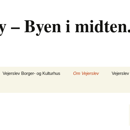
y – Byen i midten
Vejerslev Borger- og Kulturhus
Om Vejerslev
Vejerslev
Udlejning
Billeder fra VBK huset
Hjertestarter – 24 timer i
døgnet
Program for 2026 og
2027
Naturen
Bliv medlem
Tennis
Bestyrelsen for VBK
Facebook